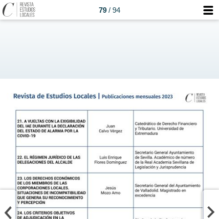
79
/ 94