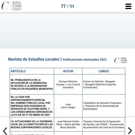
77
/ 94