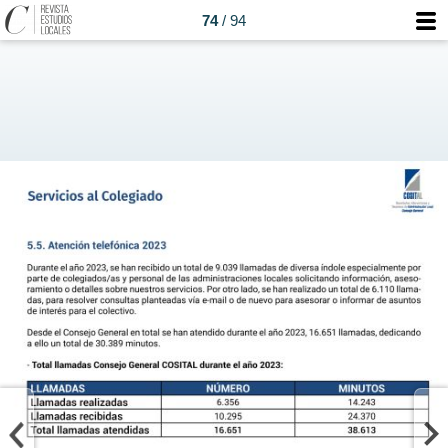
74
/ 94