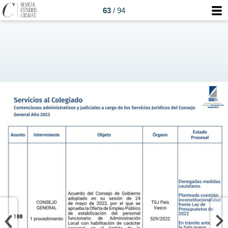
63
/ 94