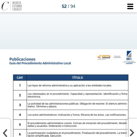
52
/ 94