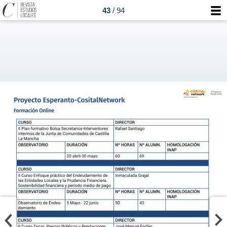
43
/ 94